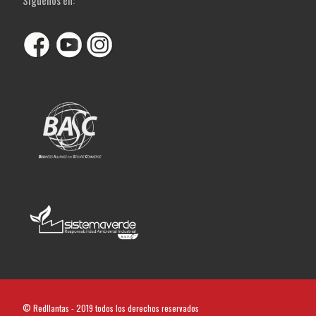
Siguenos en:
© Redllantas - 2019 todos los derechos reservados