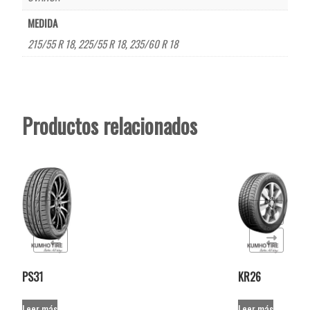
MEDIDA
215/55 R 18
,
225/55 R 18
,
235/60 R 18
Productos relacionados
de deseos
Añadir a la lista de deseos
r
Comparar
PS31
KR26
Leer más
Leer más