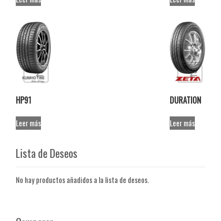
de deseos
Añadir a la lista de deseos
r
Comparar
HP91
DURATION
Leer más
Leer más
Lista de Deseos
No hay productos añadidos a la lista de deseos.