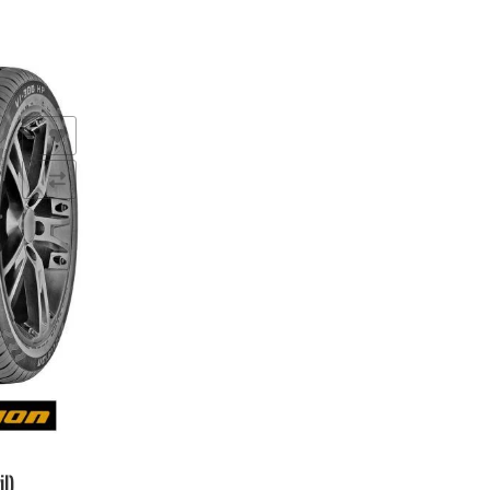
seos
l)