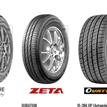
s
Añadir a la lista de deseos
Añadir a la lista de de
Comparar
Comparar
DURATION
VI-386 HP (Automóvi