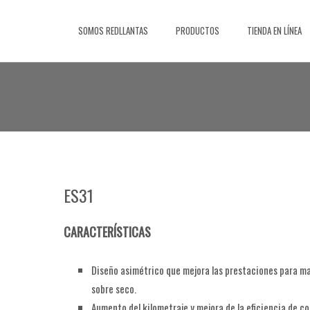
Saltar
al
SOMOS REDLLANTAS
PRODUCTOS
TIENDA EN LÍNEA
contenido
ES31
CARACTERÍSTICAS
Diseño asimétrico que mejora las prestaciones para ma
sobre seco.
Aumento del kilometraje y mejora de la eficiencia de 