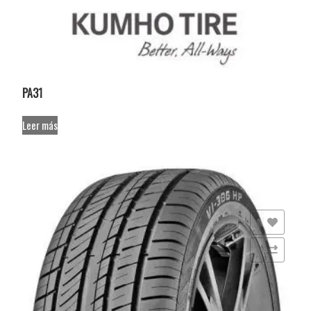
PA31
Leer más
Añadir a la lista de deseos
Comparar