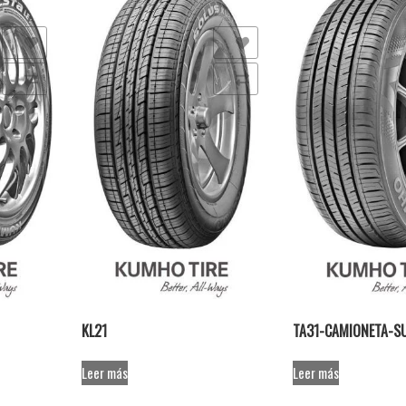
s
Añadir a la lista de deseos
Añadir a la lista de de
Comparar
Comparar
KL21
TA31-CAMIONETA-S
Leer más
Leer más