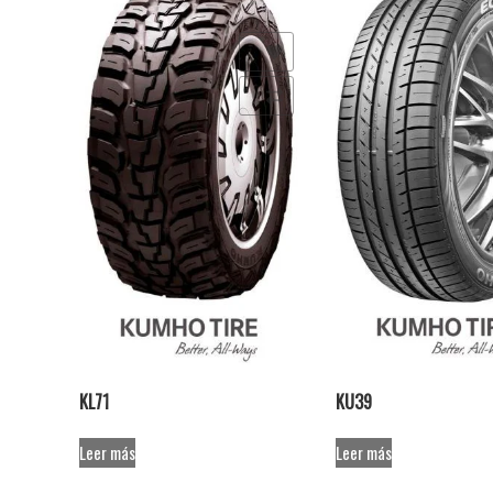
Añadir a la lista de deseos
Añadir a la lista de deseo
Comparar
Comparar
KL71
KU39
Leer más
Leer más