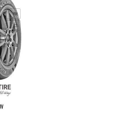
seos
UV