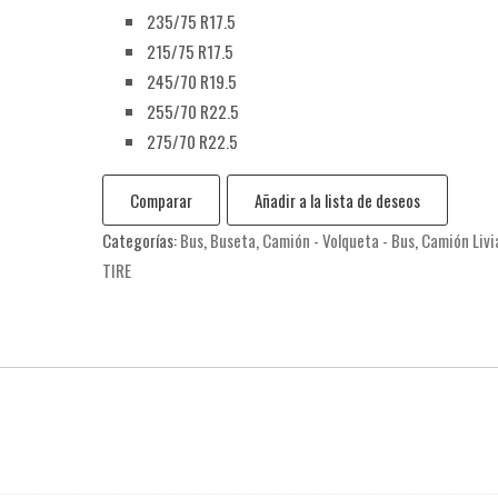
235/75 R17.5
215/75 R17.5
245/70 R19.5
255/70 R22.5
275/70 R22.5
Comparar
Añadir a la lista de deseos
Categorías:
Bus
,
Buseta
,
Camión - Volqueta - Bus
,
Camión Livi
TIRE