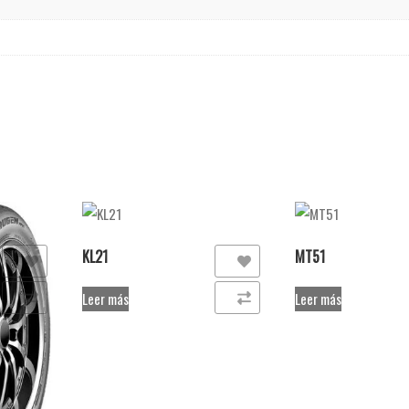
KL21
MT51
s
Añadir a la lista de deseos
Añadir a la lista de de
Leer más
Leer más
Comparar
Comparar