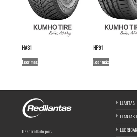
HA31
HP91
Leer más
Leer más
LLANTAS
LLANTAS 
LUBRICA
Desarrollado por: