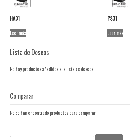
r
Comparar
HA31
PS31
Leer más
Leer más
Lista de Deseos
No hay productos añadidos a la lista de deseos.
Comparar
No se han encontrado productos para comparar
Buscar