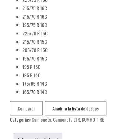
215/75 R 16C
215/70 R 16C
195/75 R 16C
225/70 R 15C
215/70 R 15C
205/70 R 15C
195/70 R 15C
195 R 15C
195 R 14C
175/65 R 14C
165/70 R 14C
Comparar
Añadir a la lista de deseos
Categorías:
Camioneta
,
Camioneta LTR
,
KUMHO TIRE