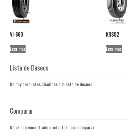
de deseos
Añadir a la lista de deseos
r
Comparar
VI-660
KRS02
Leer más
Leer más
Lista de Deseos
No hay productos añadidos a la lista de deseos.
Comparar
No se han encontrado productos para comparar