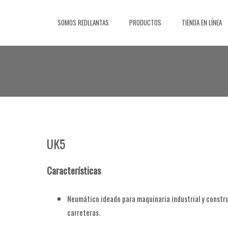
Saltar
al
SOMOS REDLLANTAS
PRODUCTOS
TIENDA EN LÍNEA
contenido
UK5
Características
Neumático ideado para maquinaria industrial y constr
carreteras.