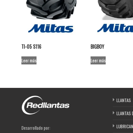
TI-05 S116
BIGBOY
Leer más
Leer más
LLANTAS
LLANTAS 
LUBRICA
Desarrollado por: