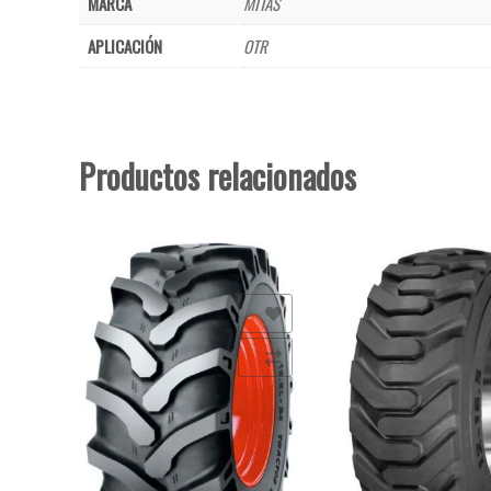
MARCA
MITAS
APLICACIÓN
OTR
Productos relacionados
Añadir a la lista de deseos
Añadir a la lista de deseo
Comparar
Comparar