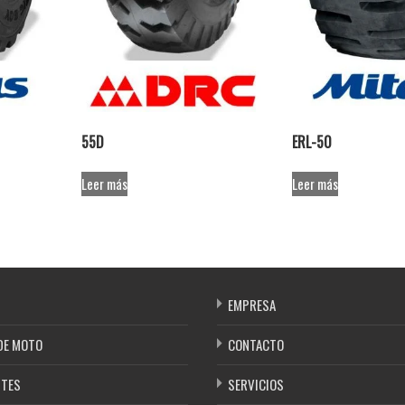
55D
ERL-50
Leer más
Leer más
EMPRESA
DE MOTO
CONTACTO
NTES
SERVICIOS