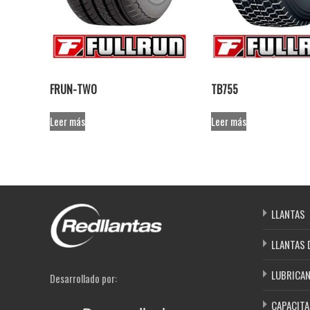
FRUN-TWO
TB755
Leer más
Leer más
LLANTAS
LLANTAS 
LUBRICA
Desarrollado por:
CAPACITA