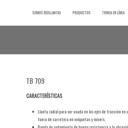
Saltar
al
SOMOS REDLLANTAS
PRODUCTOS
TIENDA EN LÍNEA
contenido
TB 709
CARACTERÍSTICAS
Llanta radial para ser usada en los ejes de tracción en 
fuera de carretera en volquetas y mixers.
Banda de rodamiento de buena resistencia a la abrasión