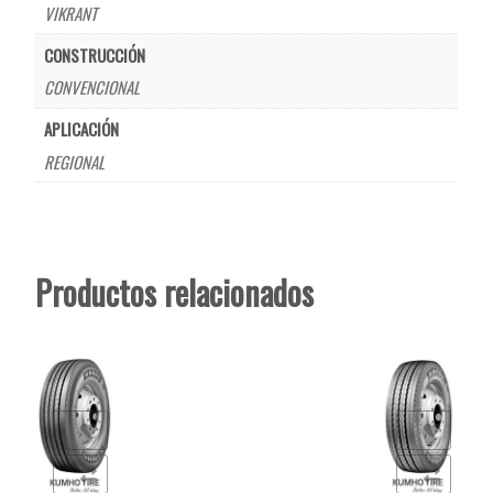
VIKRANT
CONSTRUCCIÓN
CONVENCIONAL
APLICACIÓN
REGIONAL
Productos relacionados
de deseos
Añadir a la lista de deseos
r
Comparar