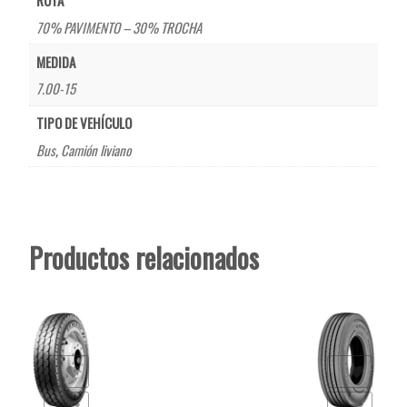
RUTA
70% PAVIMENTO – 30% TROCHA
MEDIDA
7.00-15
TIPO DE VEHÍCULO
Bus
,
Camión liviano
Productos relacionados
de deseos
Añadir a la lista de deseos