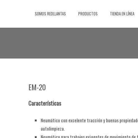
Saltar
al
SOMOS REDLLANTAS
PRODUCTOS
TIENDA EN LÍNEA
contenido
EM-20
Características
Neumático con excelente tracción y buenas propiedad
autolimpieza.
Neumático para trabajos exigentes de movimiento de t