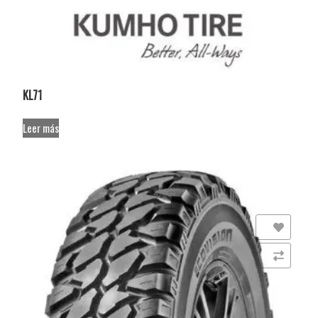
KL71
Leer más
Añadir a la lista de deseos
Comparar