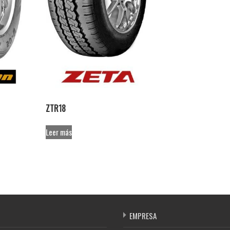
ZTR18
Leer más
EMPRESA