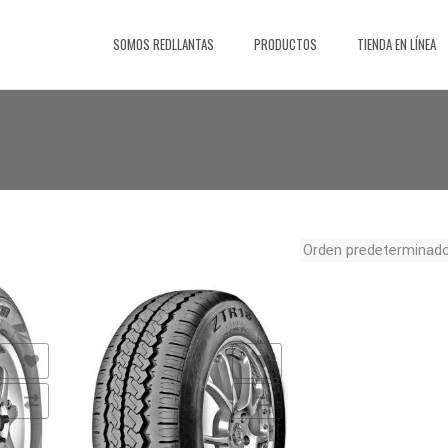
Saltar
al
SOMOS REDLLANTAS
PRODUCTOS
TIENDA EN LÍNEA
contenido
Añadir a la lista de deseos
Comparar